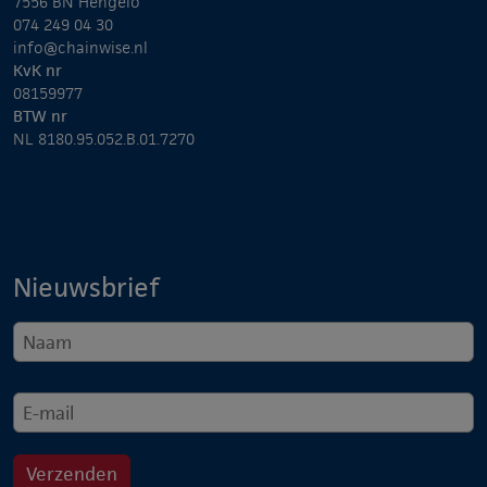
7556 BN Hengelo
074 249 04 30
info@chainwise.nl
KvK nr
08159977
BTW nr
NL 8180.95.052.B.01.7270
Nieuwsbrief