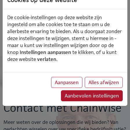
melding toch anders inschatten/beoordelen dan u had
verwacht. Arjan Vos, Operations Manager bij ChainWise
De cookie-instellingen op deze website zijn
is dan uw eerste aanspreekpunt bij de afhandeling van
ingesteld om alle cookies toe te staan om u de
de helpdeskactiviteiten.
allerbeste ervaring te bieden. Als u doorgaat zonder
deze instellingen te wijzigen, stemt u hiermee in -
maar u kunt uw instellingen wijzigen door op de
knop
Instellingen aanpassen
te klikken, of u kunt
deze website
verlaten.
Aanpassen
Alles afwijzen
Aanbevolen instellingen
Contact met ChainWise
Meer weten over de oplossingen die wij bieden? Van
gedachten wisselen over uw specifieke bedrijfssituatie?