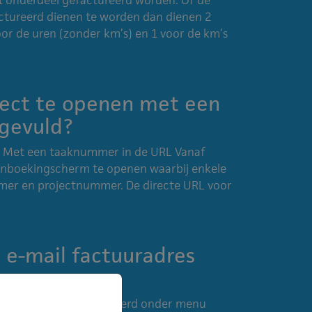
actureerd dienen te worden dan dienen 2
r de uren (zonder km’s) en 1 voor de km’s
rect te openen met een
ngevuld?
 1. Met een taaknummer in de URL Vanaf
urenboekingscherm te openen waarbij enkele
mmer en projectnummer. De directe URL voor
 e-mail factuuradres
wordt normaliter uitgevoerd onder menu