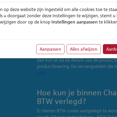
Facturatie -> Bulkfacturatie. ChainWise
n op deze website zijn ingesteld om alle cookies toe te sta
hand van onderstaand stappenplan. Het
ls u doorgaat zonder deze instellingen te wijzigen, stemt u
worden door zelf een ander e-mailadres i
 wijzigen door op de knop
Instellingen aanpassen
te klikke
Hoe een juiste pakbon
een deellevering word
Aanpassen
Alles afwijzen
Aanbe
Wanneer je bij de productlevering een o
dan kun je via de details van de produc
productlevering. De vervangvelden die 
meer
Hoe kun je binnen Ch
BTW verlegd?
Er dienen BTW codes vastgelegd te wor
wordt. Dit kan onder Beheer - BTW Tari