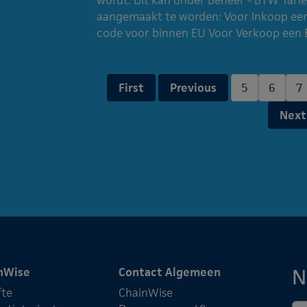
aangemaakt te worden: Voor Inkoop ee
code voor binnen EU Voor Verkoop een 
First
Previous
5
6
7
Next
N
nWise
Contact Algemeen
fte
ChainWise