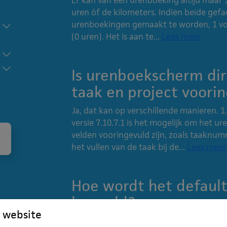
uren óf de kilometers. Indien beide gef
urenboekingen gemaakt te worden, 1 voo
(0 uren). Het is aan te...
Lees meer
Is urenboekscherm di
taak en project voori
Ja, dat kan op verschillende manieren.
versie 7.10.7.1 is het mogelijk om het 
velden vooringevuld zijn, zoals taaknu
het vullen van de taak bij de...
Lees meer
Hoe wordt het default
bepaald?
 website
Het versturen van facturen via e-mail 