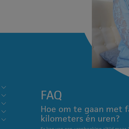
FAQ
Hoe om te gaan met f
kilometers én uren?
Er kan van een urenboeking altijd maar