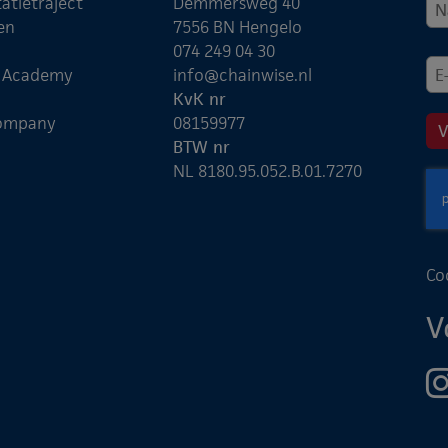
atietraject
Demmersweg 40
en
7556 BN Hengelo
074 249 04 30
e Academy
info@chainwise.nl
KvK nr
ompany
08159977
BTW nr
NL 8180.95.052.B.01.7270
Co
V