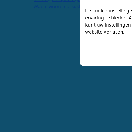
Wachtwoord
cursustijden
agenda
De cookie-instellinge
ervaring te bieden. A
kunt uw instellingen
website
verlaten.