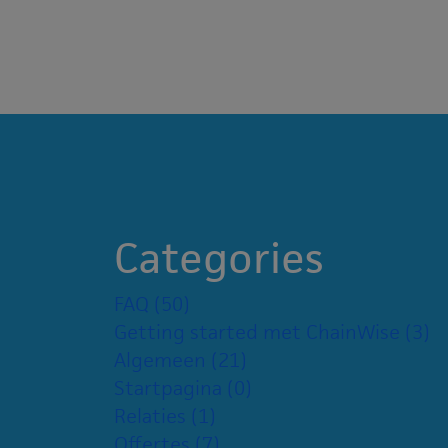
Categories
FAQ
(50)
Getting started met ChainWise
(3)
Algemeen
(21)
Startpagina
(0)
Relaties
(1)
Offertes
(7)