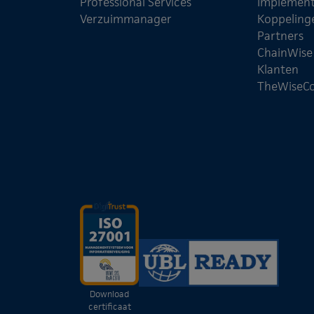
Professional Services
Implement
Verzuimmanager
Koppeling
Partners
ChainWis
Klanten
TheWiseC
Download
certificaat