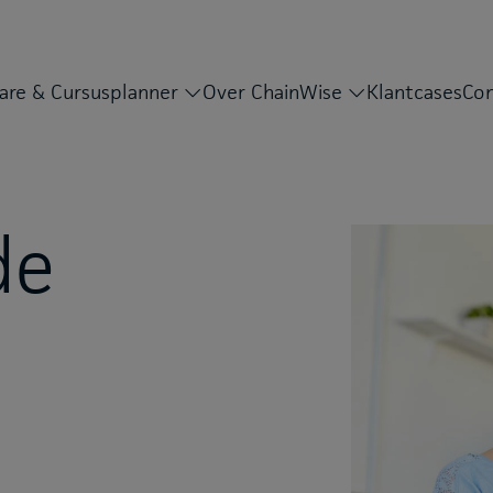
are & Cursusplanner
Over ChainWise
Klantcases
Con
de