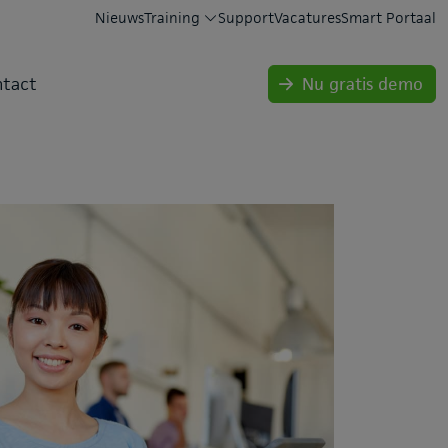
Nieuws
Training
Support
Vacatures
Smart Portaal
tact
Nu gratis demo