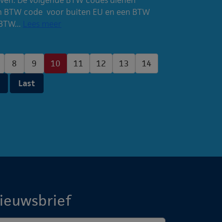
n BTW code voor buiten EU en een BTW
BTW...
Lees meer
8
9
10
11
12
13
14
Last
ieuwsbrief