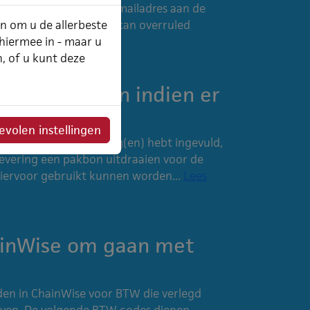
 bepaalt een default e-mailadres aan de
an om u de allerbeste
 bepaalde e-mailadres kan overruled
 hiermee in - maar u
n te...
Lees meer
n, of u kunt deze
 te genereren indien er
t geleverd?
volen instellingen
f meerdere deellevering(en) hebt ingevuld,
tlevering een pakbon uitdraaien voor de
hiervoor gebruikt kunnen worden...
Lees
ainWise om gaan met
den in ChainWise voor BTW die verlegd
even. De volgende BTW codes dienen