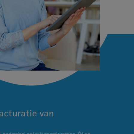
acturatie van
 1 onderdeel gefactureerd worden. Óf de