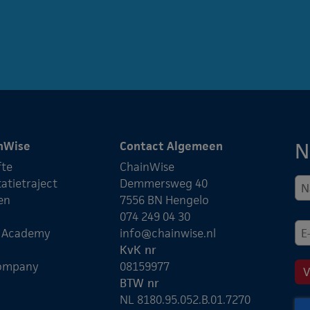
N
nWise
Contact Algemeen
fte
ChainWise
atietraject
Demmersweg 40
en
7556 BN Hengelo
074 249 04 30
e Academy
info@chainwise.nl
KvK nr
ompany
08159977
BTW nr
NL 8180.95.052.B.01.7270