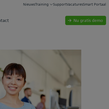
Nieuws
Training
Support
Vacatures
Smart Portaal
tact
Nu gratis demo