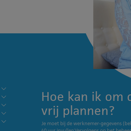
Hoe kan ik om 
vrij plannen?
Je moet bij de werknemer-gegevens (b
40 uur invullen.Vervolgens op het beheer