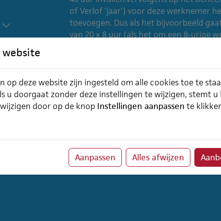
of Verlof ‘jaar’) voor deze werknemer het
toevoegen. Dus als het bijvoorbeeld gaat
van 20 x 8 uur (als het om een 8-urige
toevoegen. Vervolgens via startpagina-
 website
werknemer zelf gebeuren) alvast elke w
boeken.
n op deze website zijn ingesteld om alle cookies toe te sta
ls u doorgaat zonder deze instellingen te wijzigen, stemt u
 wijzigen door op de knop
Instellingen aanpassen
te klikke
Aanpassen
Alles afwijzen
Aanbe