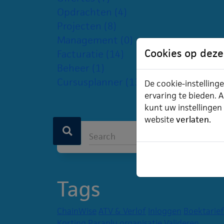
Opdrachten
(4)
Projecten
(8)
Management
(0)
Cookies op deze
Facturatie
(14)
Beheer
(1)
Cursusplanner
(13)
De cookie-instellinge
ervaring te bieden. A
kunt uw instellingen
website
verlaten.
Tags
ChainWise
ATV & Verlof
Inloggen
Boektarief
Korting
Paraplu organisatie
Valideren