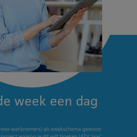
de week een dag
eheer-werknemers) als weekschema gewoon
project waarop je dit wilt boeken (ATV ‘jaar’