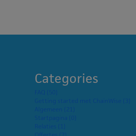
Categories
FAQ
(50)
Getting started met ChainWise
(3)
Algemeen
(21)
Startpagina
(0)
Relaties
(1)
Offertes
(7)