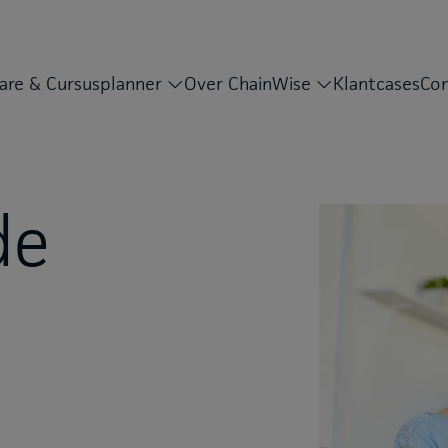
are & Cursusplanner
Over ChainWise
Klantcases
Con
de