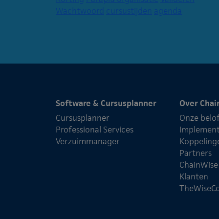
Wachtwoord
cursustijden
agenda
Software & Cursusplanner
Over Chai
Cursusplanner
Onze belo
Professional Services
Implement
Verzuimmanager
Koppeling
Partners
ChainWis
Klanten
TheWiseC