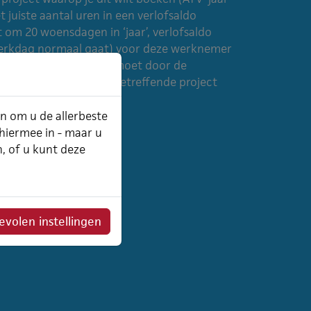
 juiste aantal uren in een verlofsaldo
 om 20 woensdagen in ‘jaar’, verlofsaldo
 werkdag normaal gaat) voor deze werknemer
verlof en ziekmelding (moet door de
oensdag 8 uur op het betreffende project
an om u de allerbeste
 hiermee in - maar u
n, of u kunt deze
volen instellingen