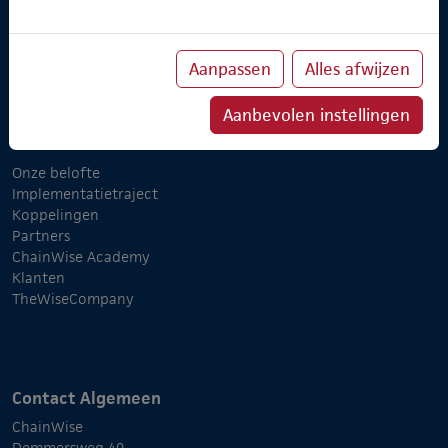
Cursusplanner
Professional Services
Verzuimmanager
Aanpassen
Alles afwijzen
Aanbevolen instellingen
Over ChainWise
Onze belofte
Implementatietraject
Koppelingen
Partners
ChainWise Academy
Klanten
TheWiseCompany
Contact Algemeen
ChainWise
Demmersweg 40