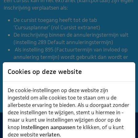
Een cursist kan in het extranet (klantportaal) zijn eigen
inschrijving verplaatsen als:
De cursist toegang heeft tot de tab
‘Cursusplanner’ (rol Cursist extranet)
De inschrijving binnen de annuleringstermijn valt
(instelling 289 Default annuleringstermijn)
Als instelling 895 (Factuurtermijn van invloed op
annulering termijn) wordt gebruikt dan wordt er
ook rekening gehouden met de factuurtermijn.
Cookies op deze website
(instelling 399 Default factuurtermijn van
inschrijving)
De cookie-instellingen op deze website zijn
ingesteld om alle cookies toe te staan om u de
allerbeste ervaring te bieden. Als u doorgaat zonder
deze instellingen te wijzigen, stemt u hiermee in -
maar u kunt uw instellingen wijzigen door op de
knop
Instellingen aanpassen
te klikken, of u kunt
Software & Cursusplanner
deze website
verlaten.