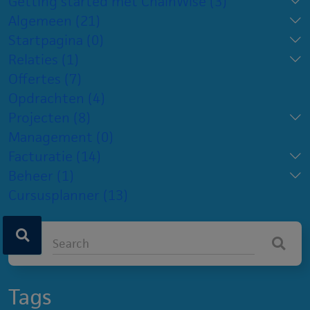
Getting started met ChainWise
(3)
Algemeen
(21)
Startpagina
(0)
Relaties
(1)
Offertes
(7)
Opdrachten
(4)
Projecten
(8)
Management
(0)
Facturatie
(14)
Beheer
(1)
Cursusplanner
(13)
Tags