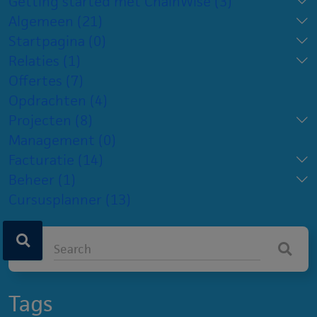
Getting started met ChainWise
(3)
Algemeen
(21)
Startpagina
(0)
Relaties
(1)
Offertes
(7)
Opdrachten
(4)
Projecten
(8)
Management
(0)
Facturatie
(14)
Beheer
(1)
Cursusplanner
(13)
Tags