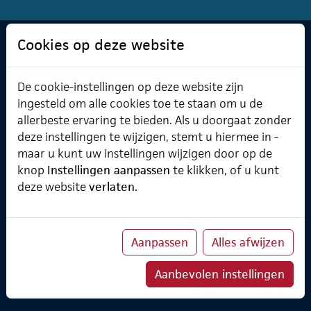
Cookies op deze website
Software & Cursusplanner
Cursusplanner
De cookie-instellingen op deze website zijn
Professional Services
ingesteld om alle cookies toe te staan om u de
Verzuimmanager
allerbeste ervaring te bieden. Als u doorgaat zonder
deze instellingen te wijzigen, stemt u hiermee in -
maar u kunt uw instellingen wijzigen door op de
knop
Instellingen aanpassen
te klikken, of u kunt
Over ChainWise
deze website
verlaten.
Onze belofte
Implementatietraject
Koppelingen
Partners
Aanpassen
Alles afwijzen
ChainWise Academy
Klanten
Aanbevolen instellingen
TheWiseCompany