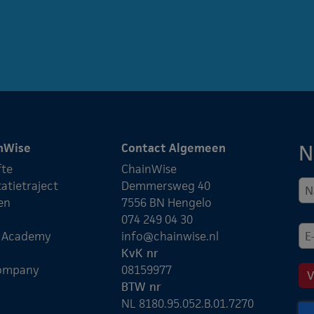
N
nWise
Contact Algemeen
fte
ChainWise
atietraject
Demmersweg 40
en
7556 BN Hengelo
074 249 04 30
e Academy
info@chainwise.nl
KvK nr
ompany
08159977
BTW nr
NL 8180.95.052.B.01.7270