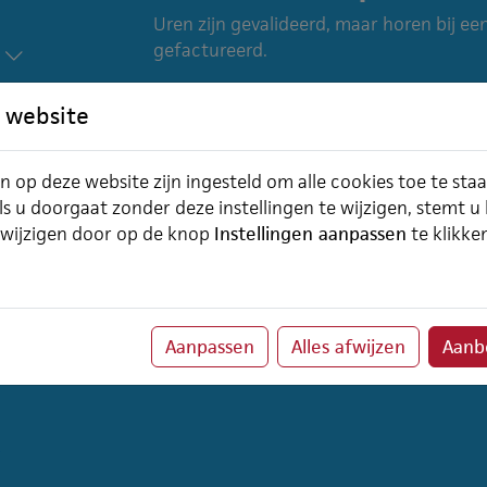
Uren zijn gevalideerd, maar horen bij ee
gefactureerd.
Wanneer een project hoort bij een produ
 website
hiermee de urenboekingen van dit proje
betreffende productlevering of contract
project in de velden 'hoort bij' een pro
n op deze website zijn ingesteld om alle cookies toe te sta
ls u doorgaat zonder deze instellingen te wijzigen, stemt u
Bij het factureren worden deze urenboe
 wijzigen door op de knop
Instellingen aanpassen
te klikke
gekoppeld en krijgen ze de boekstatus '
boekdatum van de urenboeking moet val
de factuurregel.
Aanpassen
Alles afwijzen
Aanbe