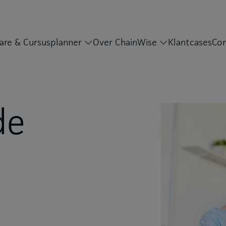
are & Cursusplanner
Over ChainWise
Klantcases
Con
de