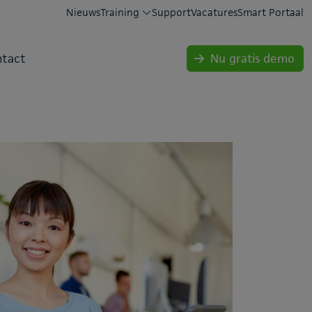
Nieuws
Training
Support
Vacatures
Smart Portaal
tact
Nu gratis demo