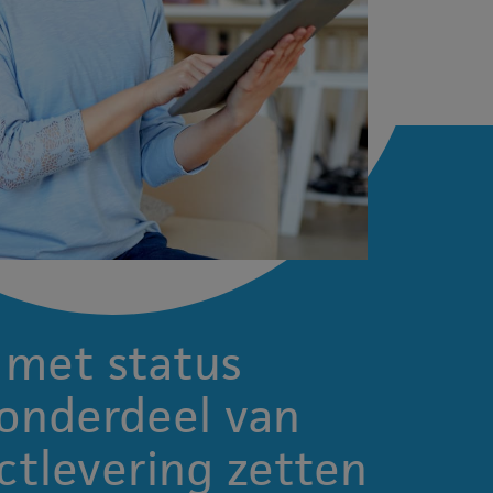
met status
 onderdeel van
ctlevering zetten