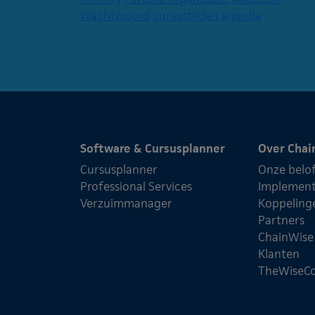
Wachtwoord
cursustijden
agenda
Software & Cursusplanner
Over Chai
Cursusplanner
Onze belo
Professional Services
Implement
Verzuimmanager
Koppeling
Partners
ChainWis
Klanten
TheWiseC