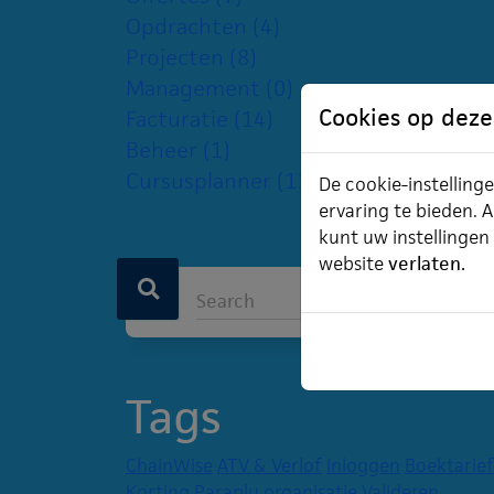
Opdrachten
(4)
Projecten
(8)
Management
(0)
Cookies op deze
Facturatie
(14)
Beheer
(1)
Cursusplanner
(13)
De cookie-instellinge
ervaring te bieden. A
kunt uw instellingen
website
verlaten.
Tags
ChainWise
ATV & Verlof
Inloggen
Boektarief
Korting
Paraplu organisatie
Valideren