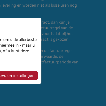
n levering en worden niet als losse uren nog
ctlevering of een contract, dan kun je
ct koppelen aan een factuurregel van de
. Randvoorwaarde hiervoor is dat bij het
ductlevering of een contract is gekozen.
an om u de allerbeste
 hiermee in - maar u
kingen automatisch aan de factuurregel
n, of u kunt deze
gefactureerd'. Extra voorwaarde: de
len binnen de contractfactuurperiode van
volen instellingen