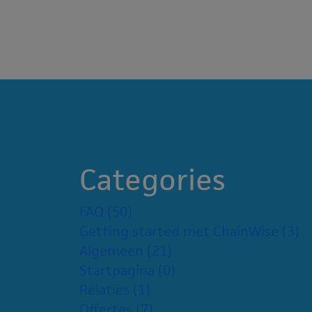
Categories
FAQ
(50)
Getting started met ChainWise
(3)
Algemeen
(21)
Startpagina
(0)
Relaties
(1)
Offertes
(7)