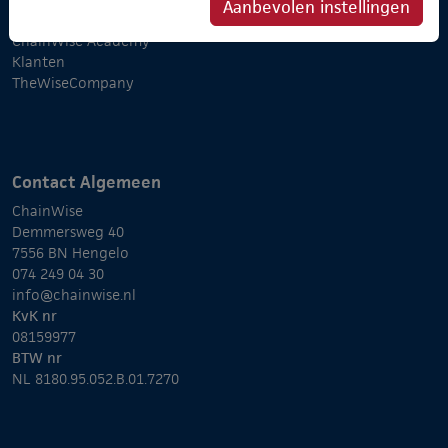
Aanbevolen instellingen
Partners
ChainWise Academy
Klanten
TheWiseCompany
Contact Algemeen
ChainWise
Demmersweg 40
7556 BN Hengelo
074 249 04 30
info@chainwise.nl
KvK nr
08159977
BTW nr
NL 8180.95.052.B.01.7270