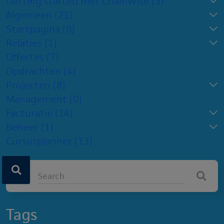
Getting started met ChainWise
(3)
Algemeen
(21)
Startpagina
(0)
Relaties
(1)
Offertes
(7)
Opdrachten
(4)
Projecten
(8)
Management
(0)
Facturatie
(14)
Beheer
(1)
Cursusplanner
(13)
Tags