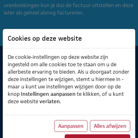
urenboekingen kun je dus de factuur uitstellen en deze
later als geheel alsnog factureren.
Cookies op deze website
De cookie-instellingen op deze website zijn
Software & Cursusplanner
ingesteld om alle cookies toe te staan om u de
allerbeste ervaring te bieden. Als u doorgaat zonder
Cursusplanner
Professional Services
deze instellingen te wijzigen, stemt u hiermee in -
Verzuimmanager
maar u kunt uw instellingen wijzigen door op de
knop
Instellingen aanpassen
te klikken, of u kunt
deze website
verlaten.
Over ChainWise
Onze belofte
Aanpassen
Alles afwijzen
Implementatietraject
Koppelingen