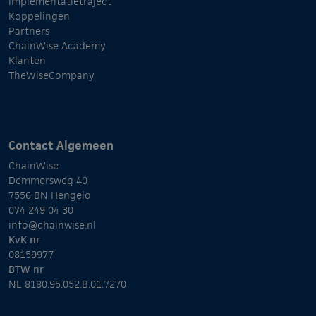
Implementatietraject
Koppelingen
Partners
ChainWise Academy
Klanten
TheWiseCompany
Contact Algemeen
ChainWise
Demmersweg 40
7556 BN Hengelo
074 249 04 30
info@chainwise.nl
KvK nr
08159977
BTW nr
NL 8180.95.052.B.01.7270