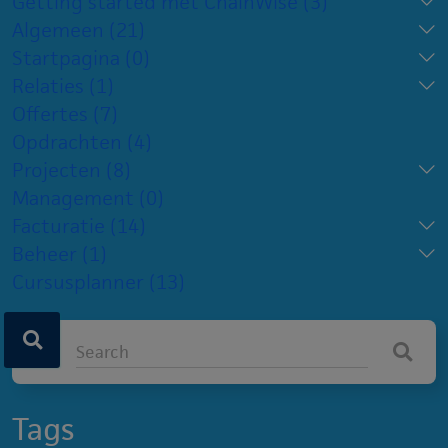
Getting started met ChainWise
(3)
Algemeen
(21)
Startpagina
(0)
Relaties
(1)
Offertes
(7)
Opdrachten
(4)
Projecten
(8)
Management
(0)
Facturatie
(14)
Beheer
(1)
Cursusplanner
(13)
Tags