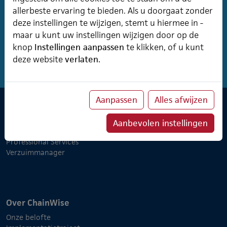
Is het project “Framework” zelf een WBSO project? Dan
allerbeste ervaring te bieden. Als u doorgaat zonder
is het dus niet zinvol om deze aan een ander WBSO-
deze instellingen te wijzigen, stemt u hiermee in -
project te koppelen. Vandaar dat deze kolom leeg is.
maar u kunt uw instellingen wijzigen door op de
knop
Instellingen aanpassen
te klikken, of u kunt
deze website
verlaten.
Aanpassen
Alles afwijzen
Software & Cursusplanner
Aanbevolen instellingen
Cursusplanner
Professional Services
Verzuimmanager
Over ChainWise
Onze belofte