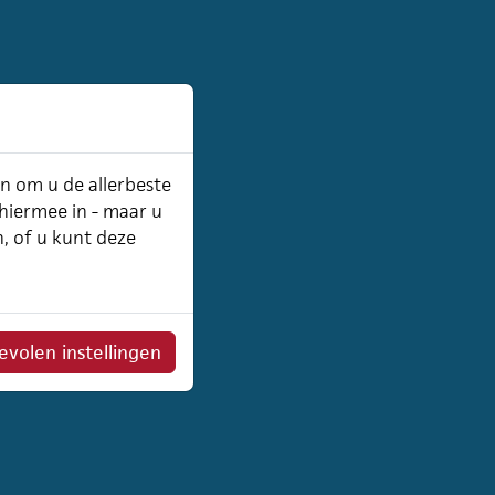
an om u de allerbeste
 hiermee in - maar u
n, of u kunt deze
volen instellingen