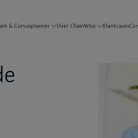
are & Cursusplanner
Over ChainWise
Klantcases
Con
de