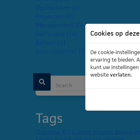
Opdrachten
(4)
Projecten
(8)
Management
(0)
Cookies op deze
Facturatie
(14)
Beheer
(1)
Cursusplanner
(13)
De cookie-instellinge
ervaring te bieden. A
kunt uw instellingen
website
verlaten.
Tags
ChainWise
ATV & Verlof
Inloggen
Boektarief
Korting
Paraplu organisatie
Valideren