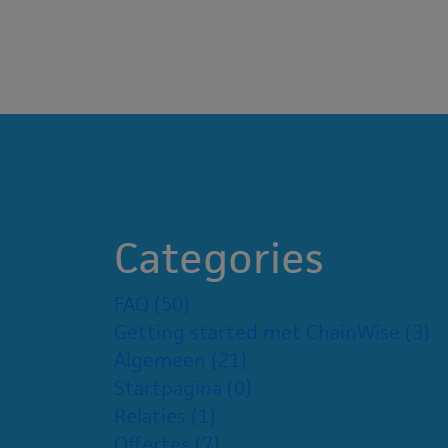
Categories
FAQ
(50)
Getting started met ChainWise
(3)
Algemeen
(21)
Startpagina
(0)
Relaties
(1)
Offertes
(7)