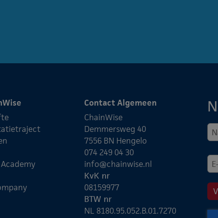
N
nWise
Contact Algemeen
fte
ChainWise
atietraject
Demmersweg 40
en
7556 BN Hengelo
074 249 04 30
e Academy
info@chainwise.nl
KvK nr
ompany
08159977
BTW nr
NL 8180.95.052.B.01.7270