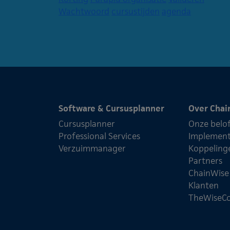
Wachtwoord
cursustijden
agenda
Software & Cursusplanner
Over Chai
Cursusplanner
Onze belo
Professional Services
Implement
Verzuimmanager
Koppeling
Partners
ChainWis
Klanten
TheWiseC