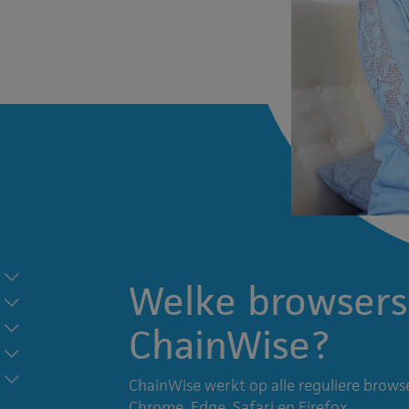
Welke browsers
ChainWise?
ChainWise werkt op alle reguliere brow
Chrome, Edge, Safari en Firefox.