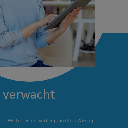
 verwacht
sers. We testen de werking van ChainWise op