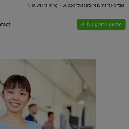
Nieuws
Training
Support
Vacatures
Smart Portaal
tact
Nu gratis demo