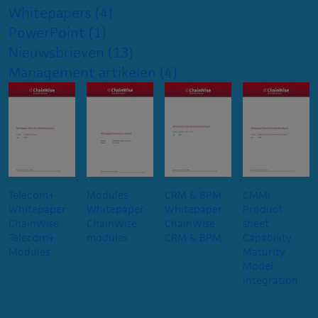
Whitepapers
(4)
PowerPoint
(1)
Nieuwsbrieven
(13)
Management artikelen
(4)
Telecom+
Modules
CRM & BPM
CMMi
Whitepaper
Whitepaper
Whitepaper
Product
ChainWise
ChainWise
ChainWise
sheet
Telecom+
modules
CRM & BPM
Capability
Modules
Maturity
Model
Integration