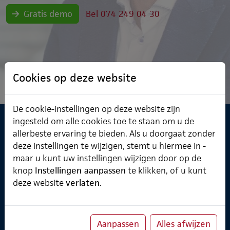
Gratis demo
Bel 074 249 04 30
Cookies op deze website
De cookie-instellingen op deze website zijn
ingesteld om alle cookies toe te staan om u de
Software & Cursusplanner
allerbeste ervaring te bieden. Als u doorgaat zonder
deze instellingen te wijzigen, stemt u hiermee in -
Cursusplanner
maar u kunt uw instellingen wijzigen door op de
Professional Services
Verzuimmanager
knop
Instellingen aanpassen
te klikken, of u kunt
deze website
verlaten.
Over ChainWise
Aanpassen
Alles afwijzen