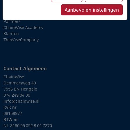
Onze belofte
Implementatietraject
Aanbevolen instellingen
Koppelingen
Partners
ChainWise Academy
Klanten
TheWiseCompany
Contact Algemeen
ChainWise
Demmersweg 40
7556 BN Hengelo
074 249 04 30
info@chainwise.nl
KvK nr
08159977
BTW nr
NL 8180.95.052.B.01.7270