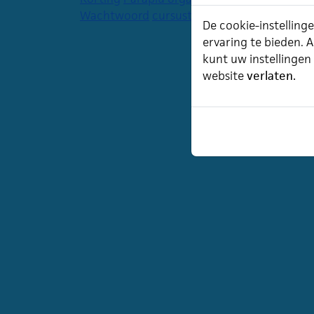
Wachtwoord
cursustijden
agenda
De cookie-instellinge
ervaring te bieden. A
kunt uw instellingen
website
verlaten.