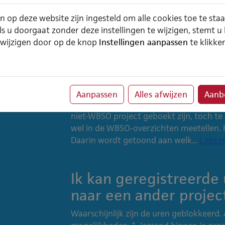
40 uur invullen.Vervolgens op het beheer
n op deze website zijn ingesteld om alle cookies toe te sta
of Verlof ‘jaar’) voor deze werknemer het
ls u doorgaat zonder deze instellingen te wijzigen, stemt u
toevoegen....
Lees meer
 wijzigen door op de knop
Instellingen aanpassen
te klikke
Waarom is de kolom WS
het project een WSBO 
Aanpassen
Alles afwijzen
Aanbe
Wij hebben in ChainWise de mogelijkhe
niet-WBSO project geboekt zijn, toch t
wel in de WBSO-overzichten meetellen. 
Daarin wordt getoond aan welk...
Lees 
Ik kan geregistreerde
naar een ander projec
Waarschijnlijk zijn de uren geblokkeerd. Al