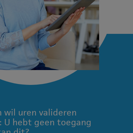
n wil uren valideren
g: U hebt geen toegang
kan dit?