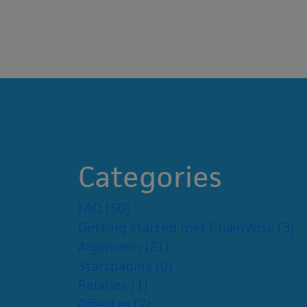
Categories
FAQ
(50)
Getting started met ChainWise
(3)
Algemeen
(21)
Startpagina
(0)
Relaties
(1)
Offertes
(7)