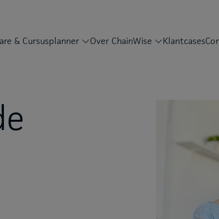
are & Cursusplanner
Over ChainWise
Klantcases
Con
de