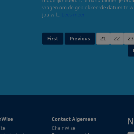
mogelijkheden: 1. Iemand binnen je organ
vragen om de geblokkeerde datum te wijz
jou wil...
Lees meer
First
Previous
21
22
23
N
nWise
Contact Algemeen
fte
ChainWise