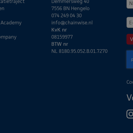
atietraject
Demmersweg 40
en
7556 BN Hengelo
074 249 04 30
e Academy
info@chainwise.nl
KvK nr
ompany
08159977
BTW nr
NL 8180.95.052.B.01.7270
Co
V