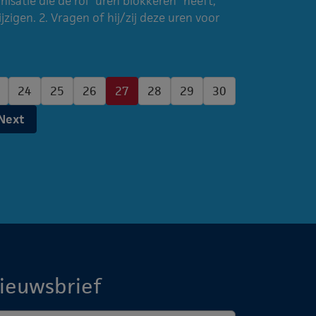
isatie die de rol “uren blokkeren” heeft,
igen. 2. Vragen of hij/zij deze uren voor
24
25
26
27
28
29
30
Next
ieuwsbrief