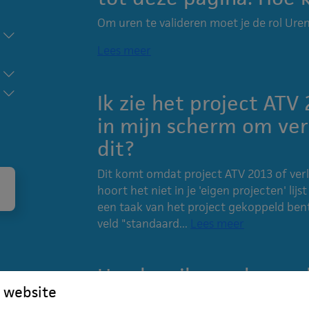
Om uren te valideren moet je de rol Ure
Lees meer
Ik zie het project ATV
in mijn scherm om ver
dit?
Dit komt omdat project ATV 2013 of verl
hoort het niet in je 'eigen projecten' lijs
een taak van het project gekoppeld bent.
veld "standaard...
Lees meer
Hoe kan ik om de week
 website
Je moet bij de werknemer-gegevens (b