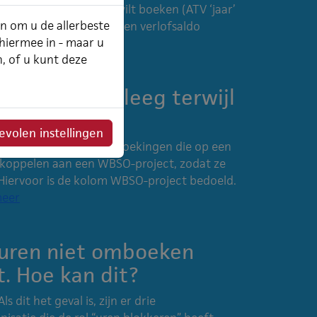
project waarop je dit wilt boeken (ATV ‘jaar’
an om u de allerbeste
 juiste aantal uren in een verlofsaldo
 hiermee in - maar u
n, of u kunt deze
BO project leeg terwijl
project is?
volen instellingen
id ingebouwd om urenboekingen die op een
e koppelen aan een WBSO-project, zodat ze
Hiervoor is de kolom WBSO-project bedoeld.
meer
 uren niet omboeken
t. Hoe kan dit?
s dit het geval is, zijn er drie