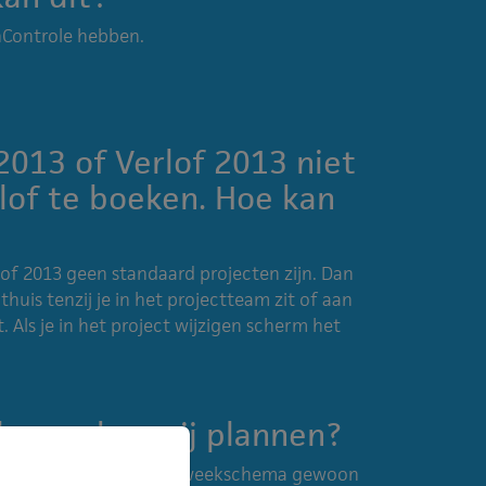
nControle hebben.
 2013 of Verlof 2013 niet
lof te boeken. Hoe kan
of 2013 geen standaard projecten zijn. Dan
t thuis tenzij je in het projectteam zit of aan
 Als je in het project wijzigen scherm het
 een dag vrij plannen?
eheer-werknemers) als weekschema gewoon