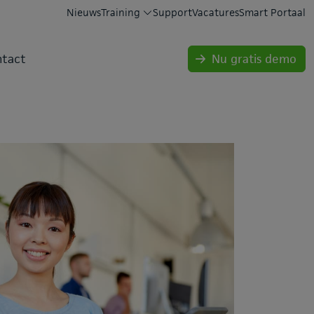
Nieuws
Training
Support
Vacatures
Smart Portaal
tact
Nu gratis demo