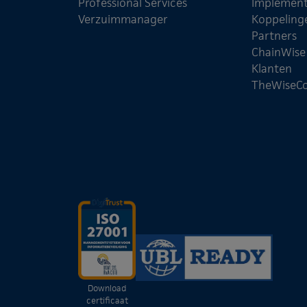
Professional Services
Implement
Verzuimmanager
Koppeling
Partners
ChainWis
Klanten
TheWiseC
Download
certificaat