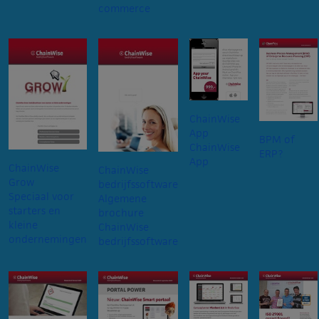
commerce
ChainWise
App
BPM of
ChainWise
ERP?
App
ChainWise
ChainWise
Grow
bedrijfssoftware
Speciaal voor
Algemene
starters en
brochure
kleine
ChainWise
ondernemingen
bedrijfssoftware