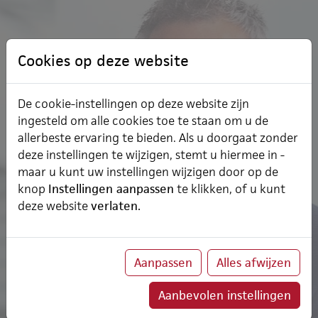
Contact met ChainWise
Cookies op deze website
Meer weten over de oplossingen die wij bieden? Van
De cookie-instellingen op deze website zijn
gedachten wisselen over uw specifieke bedrijfssituatie?
ingesteld om alle cookies toe te staan om u de
Een demonstratie van onze bedrijfssoftware
allerbeste ervaring te bieden. Als u doorgaat zonder
aanvragen? De kortste weg is een direct belletje met
deze instellingen te wijzigen, stemt u hiermee in -
Egbert Horsselenberg
:
06 53 53 05 78
maar u kunt uw instellingen wijzigen door op de
knop
Instellingen aanpassen
te klikken, of u kunt
deze website
verlaten.
Maak een afspraak
Stel een vraag
Gratis demo
Bel 074 249 04 30
Aanpassen
Alles afwijzen
Aanbevolen instellingen