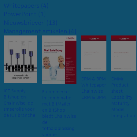
Whitepapers
(4)
PowerPoint
(1)
Nieuwsbrieven
(13)
Management artikelen
(4)
CRM & BPM
CMMi
Whitepaper
Product
ICT Supply
ChainWise
sheet
E-commerce
Bitshop en
CRM & BPM
Capability
In combinatie
ChainWise: de
Maturity
met BitMailer
smeerolie voor
Model
en BitShop
de ICT branche
Integration
biedt ChainWise
de
totaaloplossing
voor e-