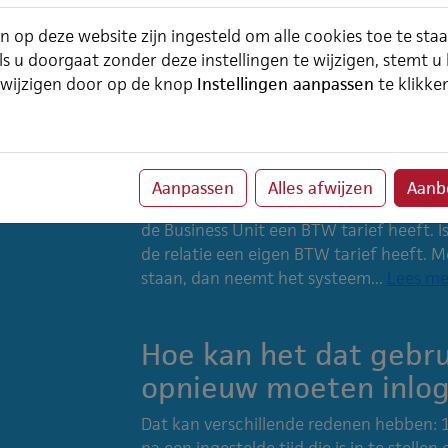
ingevuld. Met setting '107 - Vooruit fa
n op deze website zijn ingesteld om alle cookies toe te sta
worden hoeveel weken voor de leverdatu
ls u doorgaat zonder deze instellingen te wijzigen, stemt u
productleveringen’...
Lees meer
 wijzigen door op de knop
Instellingen aanpassen
te klikke
Keuze BTW tarief van 
facturatie
Aanpassen
Alles afwijzen
Aanbe
Wanneer een productlevering gefacturee
de Business Unit een BTW tarief heeft. I
de relatie een eigen BTW tarief heeft. M
staan, dan neemt het systeem...
Lees me
Hoe kan het dat gebru
opnieuw moeten inlo
Dat kan verschillende redenen hebben: 1
na een ingestelde tijd die is in te stelle