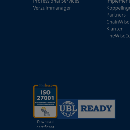
Professional Services
Implement
Verzuimmanager
Koppeling
Partners
ChainWis
Klanten
TheWiseC
Download
certificaat