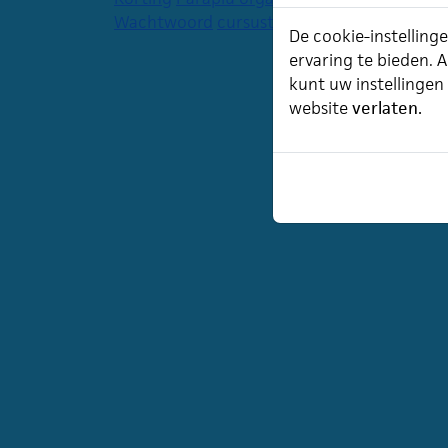
Wachtwoord
cursustijden
agenda
De cookie-instellinge
ervaring te bieden. A
kunt uw instellingen
website
verlaten.