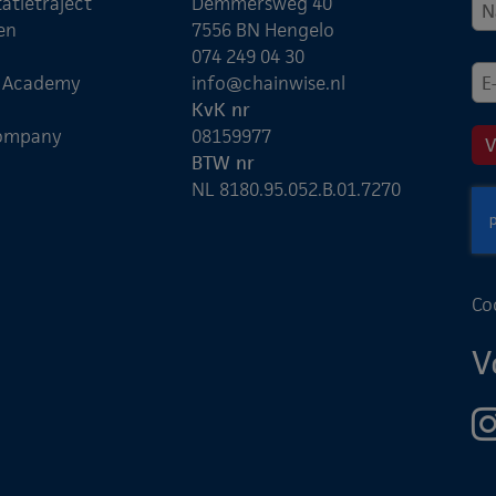
atietraject
Demmersweg 40
en
7556 BN Hengelo
074 249 04 30
e Academy
info@chainwise.nl
KvK nr
ompany
08159977
BTW nr
NL 8180.95.052.B.01.7270
Co
V