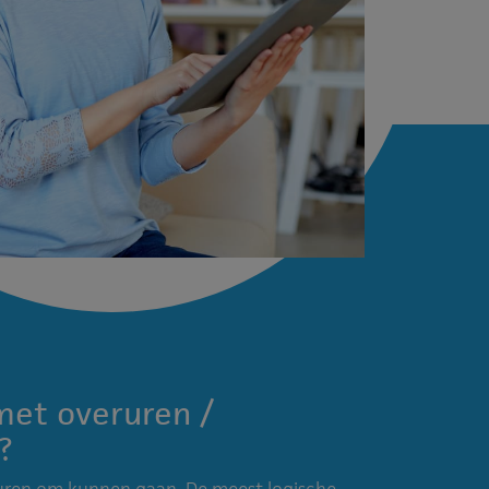
met overuren /
?
ruren om kunnen gaan. De meest logische