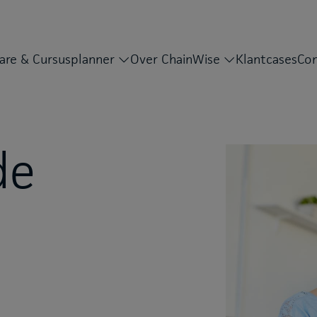
are & Cursusplanner
Over ChainWise
Klantcases
Con
de