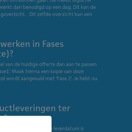
ewerkt dan benodigd op een dag. Dit kan de
agoverzicht. Dit zelfde overzicht kan een
rwerken in Fases
te)?
el van de huidige offerte dan aan te passen
Fase1'. Maak hierna een kopie van deze
titel wordt aangevuld met 'Fase 2'. Je hebt nu
ctleveringen ter
n?
ie aangeboden zodra de leverdatum is