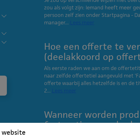
zou als volgt zijn: Iemand heeft meer g
persoon zelf zien onder Startpagina - D
manager...
Lees meer
Hoe een offerte te ve
(deelakkoord op offer
Als eerste raden we aan om de offertetit
naar zelfde offertetiel aangevuld met '
offerte waarbij alles hetzelfde is en de 
2...
Lees meer
Wanneer worden produ
facturatie aangebode
 website
Een productlevering wordt ter facturat