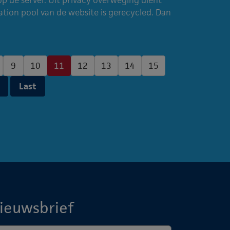
lication pool van de website is gerecycled. Dan
9
10
11
12
13
14
15
Last
ieuwsbrief