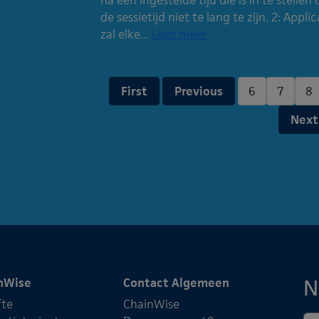
de sessietijd niet te lang te zijn. 2: App
zal elke...
Lees meer
First
Previous
6
7
8
Next
N
nWise
Contact Algemeen
fte
ChainWise