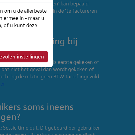
ctureren productleveringen' kan bepaald
an om u de allerbeste
m de productlevering in de ‘te factureren
 hiermee in - maar u
n, of u kunt deze
productlevering bij
volen instellingen
rd wordt, dan wordt als eerste gekeken of
s dat niet het geval dan wordt gekeken of
ocht bij de relatie geen BTW tarief ingevuld
er
ikers soms ineens
ggen?
: Sessie time out. Dit gebeurd per gebruiker
n op de server. Uit privacy overweging dient