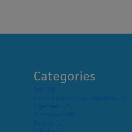
Categories
FAQ
(50)
Getting started met ChainWise
(3)
Algemeen
(21)
Startpagina
(0)
Relaties
(1)
Offertes
(7)