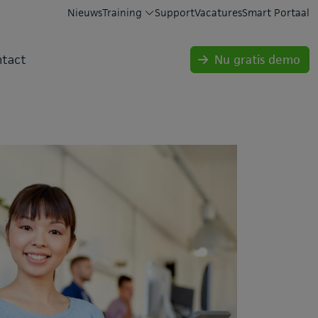
Nieuws
Training
Support
Vacatures
Smart Portaal
tact
Nu gratis demo