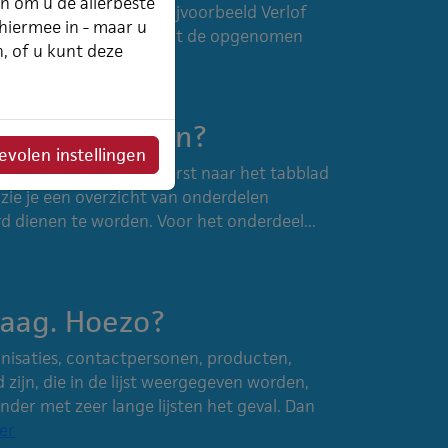
an om u de allerbeste
jecten aan te maken (bijvoorbeeld Verlof
 hiermee in - maar u
 je in het verlof overzicht de opgenomen
n, of u kunt deze
r
actureren uren?
volen instellingen
tureren gaat je allereerst naar het tabblad
 zie je een overzicht van onderdelen
d dienen te worden. Voor het onderdeel...
traag. Hoezo?
anisaties, contactpersonen, producten,
ijn, die in de lijst weergegeven worden,
zonder met zeer lange lijsten het geval. Dan
er