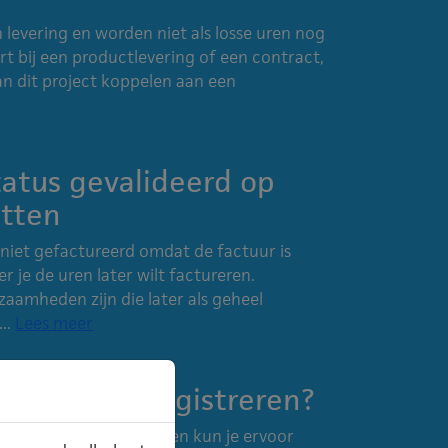
n levering en worden niet als losse uren nog
t bij een productlevering of een contract,
n dit project koppelen aan een
atus gevalideerd op
etten
niet gefactureerd omdat de factuur is
r je de uren later wilt factureren.
zaamheden zijn die later als geheel
..
Lees meer
ijk verlof registreren?
jk verlof wilt registreren kun je ervoor