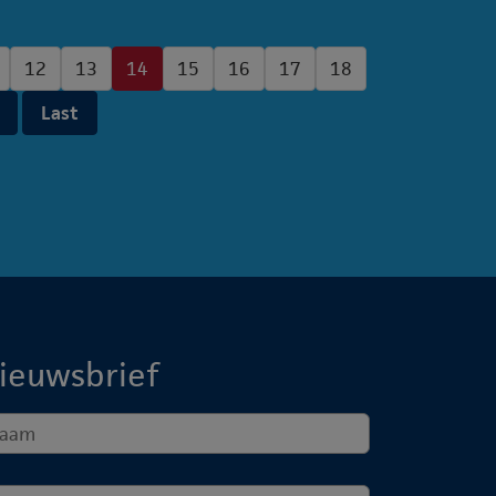
12
13
14
15
16
17
18
Last
ieuwsbrief