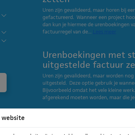
Uren zijn gevalideerd, maar horen bij ee
gefactureerd. Wanneer een project hoor
dan kun je hiermee de urenboekingen va
factuurregel van de...
Lees meer
Urenboekingen met st
uitgestelde factuur z
Uren zijn gevalideerd, maar worden nog 
uitgesteld. Deze optie gebruik je wannee
Bijvoorbeeld omdat het vele kleine werk
afgerekend moeten worden, maar die je.
 website
Hoe kan ik bovenwettel
Wanneer je naast verlof het bovenwetteli