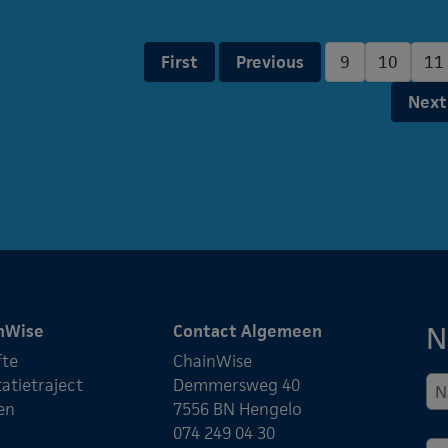
First
Previous
9
10
11
Next
N
nWise
Contact Algemeen
fte
ChainWise
atietraject
Demmersweg 40
en
7556 BN Hengelo
074 249 04 30