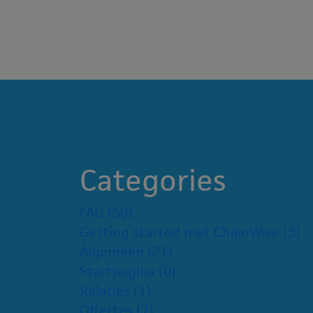
Categories
FAQ
(50)
Getting started met ChainWise
(3)
Algemeen
(21)
Startpagina
(0)
Relaties
(1)
Offertes
(7)