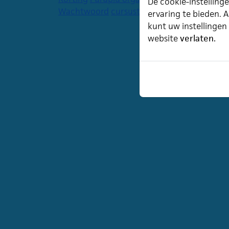
De cookie-instellinge
Wachtwoord
cursustijden
agenda
ervaring te bieden. A
kunt uw instellingen
website
verlaten.