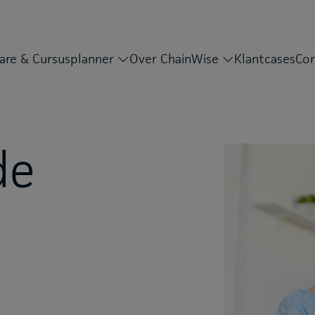
are & Cursusplanner
Over ChainWise
Klantcases
Con
de