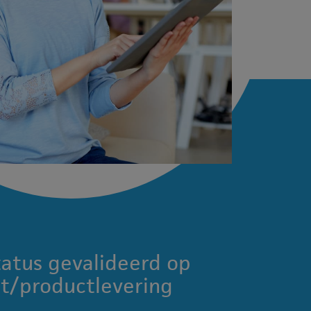
atus gevalideerd op
ct/productlevering