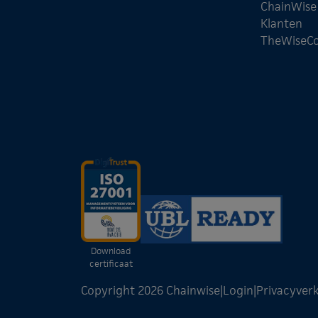
ChainWis
Klanten
TheWiseC
Download
certificaat
Copyright 2026 Chainwise
|
Login
|
Privacyverk