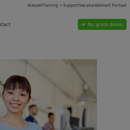
Nieuws
Training
Support
Vacatures
Smart Portaal
tact
Nu gratis demo