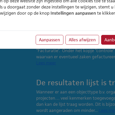
n op deze website zijn ingesteld om alle cookies toe te sta
kiezen om twee verschillende verlof pro
ls u doorgaat zonder deze instellingen te wijzigen, stemt u
2014 en Bovenwettelijk verlof 2014). Als
 wijzigen door op de knop
Instellingen aanpassen
te klikke
verlofdagen uitgesplitst wilt...
Lees mee
Hoe controleer ik te f
Aanpassen
Alles afwijzen
Aanbe
Wanneer je de Open Projecturen gaat fac
“Facturatie”. Onder het kopje “controle”
waarvan er eventueel zaken gefactureer
Lees meer
De resultaten lijst is 
Wanneer er aan een objecttype b.v. org
projecten… veel kenmerken toegevoegd z
dan kan de lijst traag worden. Dit is bij
wordt aangeraden om minder...
Lees me