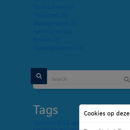
Opdrachten
(4)
Projecten
(8)
Management
(0)
Facturatie
(14)
Beheer
(1)
Cursusplanner
(13)
Tags
Cookies op deze
ChainWise
ATV & Verlof
Inloggen
Boektarief
Korting
Paraplu organisatie
Valideren