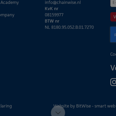
e Academy
info@chainwise.nl
KvK nr
ompany
08159977
BTW nr
NL 8180.95.052.B.01.7270
Co
V
laring
Website by BitWise - smart web