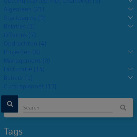
Getting started met ChainWise
(3)
Algemeen
(21)
Startpagina
(0)
Relaties
(1)
Offertes
(7)
Opdrachten
(4)
Projecten
(8)
Management
(0)
Facturatie
(14)
Beheer
(1)
Cursusplanner
(13)
Tags