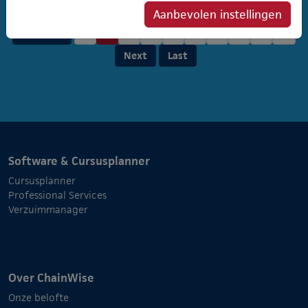
Aanbevolen instellingen
Previous
1
2
3
4
5
6
7
8
9
10
Next
Last
Software & Cursusplanner
Cursusplanner
Professional Services
Verzuimmanager
Over ChainWise
Onze belofte