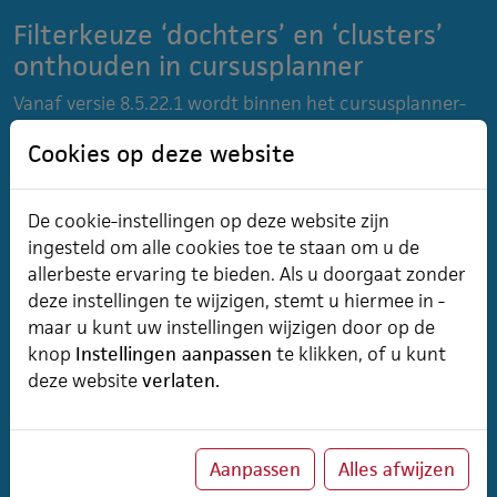
Filterkeuze ‘dochters’ en ‘clusters’
onthouden in cursusplanner
Vanaf versie 8.5.22.1 wordt binnen het cursusplanner-
gedeelte van het klantportaal onthouden of een
Cookies op deze website
gebruiker, die onder een moederorganisatie valt of deel
uitmaakt van een cluster, heeft gekozen voor de filters
‘ook dochters’ of ‘ook clusters’. Deze...
Lees meer
De cookie-instellingen op deze website zijn
ingesteld om alle cookies toe te staan om u de
allerbeste ervaring te bieden. Als u doorgaat zonder
Aanbodpagina cursistportaal per
deze instellingen te wijzigen, stemt u hiermee in -
organisatie aanpasbaar
maar u kunt uw instellingen wijzigen door op de
knop
Instellingen aanpassen
te klikken, of u kunt
Vanaf versie 8.5.22.1 is het mogelijk om de inrichting
deze website
verlaten.
van de aanbodpagina op het cursistportaal aan te
passen. De volgorde van de blokken en de
zichtbaarheid ervan kunnen, indien gewenst, per
organisatie worden ingesteld.
Lees meer
Aanpassen
Alles afwijzen