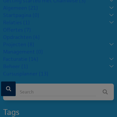
Getting started met ChainWise
(3)
Algemeen
(21)
Startpagina
(0)
Relaties
(1)
Offertes
(7)
Opdrachten
(4)
Projecten
(8)
Management
(0)
Facturatie
(14)
Beheer
(1)
Cursusplanner
(13)
Tags