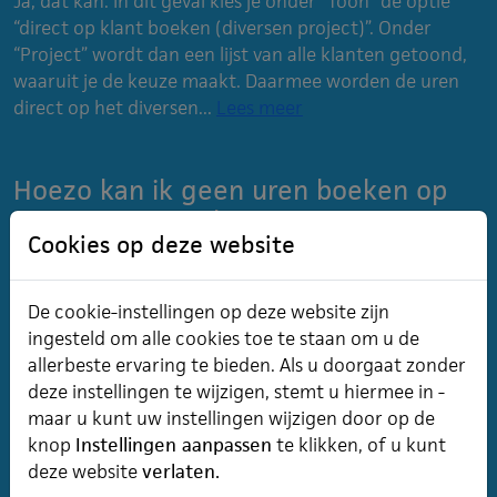
Ja, dat kan. In dit geval kies je onder “Toon” de optie
“direct op klant boeken (diversen project)”. Onder
“Project” wordt dan een lijst van alle klanten getoond,
waaruit je de keuze maakt. Daarmee worden de uren
direct op het diversen...
Lees meer
Hoezo kan ik geen uren boeken op
mijn nieuwe taak?
Cookies op deze website
Waarschijnlijk heeft de taak de status “nog niet
gestart” gezet. Om er uren op te boeken moet de
status “werk in uitvoering” zijn. Ga naar “Mijn taken” –
De cookie-instellingen op deze website zijn
“Takenlijst” en set de status van deze taak d.m.v. het
ingesteld om alle cookies toe te staan om u de
menu op...
Lees meer
allerbeste ervaring te bieden. Als u doorgaat zonder
deze instellingen te wijzigen, stemt u hiermee in -
maar u kunt uw instellingen wijzigen door op de
Ik kan geen uren schrijven op mijn
knop
Instellingen aanpassen
te klikken, of u kunt
deze website
verlaten.
project of taak. Hoezo?