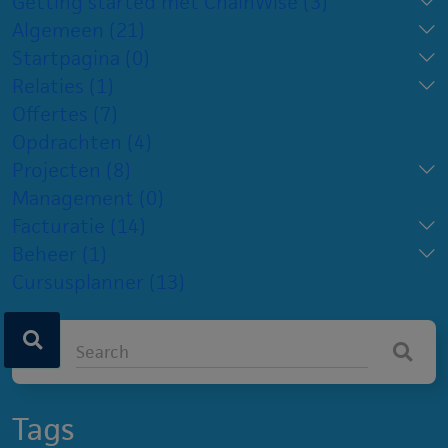
Getting started met ChainWise
(3)
Algemeen
(21)
Startpagina
(0)
Relaties
(1)
Offertes
(7)
Opdrachten
(4)
Projecten
(8)
Management
(0)
Facturatie
(14)
Beheer
(1)
Cursusplanner
(13)
Tags