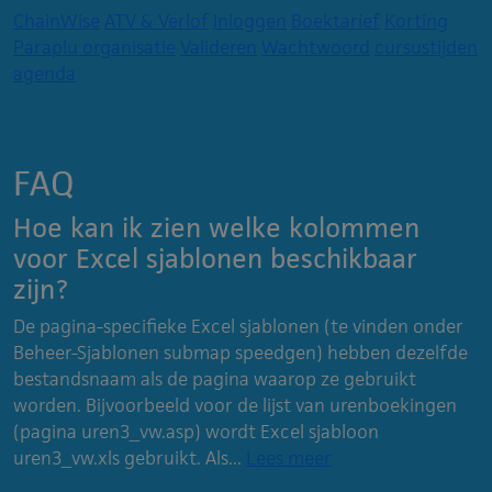
ChainWise
ATV & Verlof
Inloggen
Boektarief
Korting
Paraplu organisatie
Valideren
Wachtwoord
cursustijden
agenda
FAQ
Hoe kan ik zien welke kolommen
voor Excel sjablonen beschikbaar
zijn?
De pagina-specifieke Excel sjablonen (te vinden onder
Beheer-Sjablonen submap speedgen) hebben dezelfde
bestandsnaam als de pagina waarop ze gebruikt
worden. Bijvoorbeeld voor de lijst van urenboekingen
(pagina uren3_vw.asp) wordt Excel sjabloon
uren3_vw.xls gebruikt. Als...
Lees meer