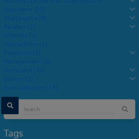
Getting started met ChainWise
(3)
Algemeen
(21)
Startpagina
(0)
Relaties
(1)
Offertes
(7)
Opdrachten
(4)
Projecten
(8)
Management
(0)
Facturatie
(14)
Beheer
(1)
Cursusplanner
(13)
Tags