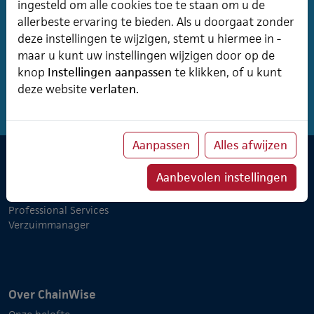
ingesteld om alle cookies toe te staan om u de
Invoegvelden in een RTF-document zijn
allerbeste ervaring te bieden. Als u doorgaat zonder
hoofdlettergevoelig. Gebruik alleen kleine letters.
deze instellingen te wijzigen, stemt u hiermee in -
maar u kunt uw instellingen wijzigen door op de
Lees meer
knop
Instellingen aanpassen
te klikken, of u kunt
deze website
verlaten.
Aanpassen
Alles afwijzen
Software & Cursusplanner
Aanbevolen instellingen
Cursusplanner
Professional Services
Verzuimmanager
Over ChainWise