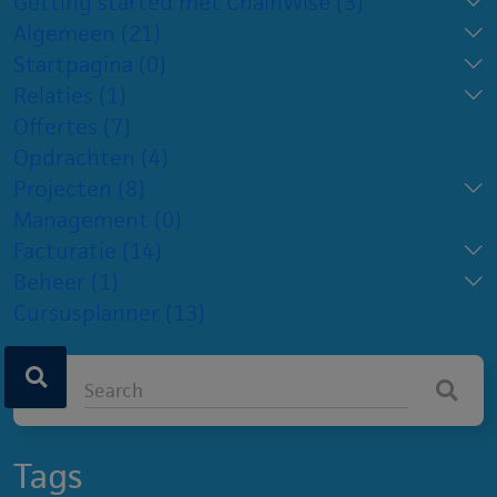
Getting started met ChainWise
(3)
Algemeen
(21)
Startpagina
(0)
Relaties
(1)
Offertes
(7)
Opdrachten
(4)
Projecten
(8)
Management
(0)
Facturatie
(14)
Beheer
(1)
Cursusplanner
(13)
Tags