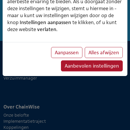
allerbeste ervaring te bieden. Als u doorgaat zonder
vermenigvuldigt met het uurtarief. Ook wordt NIET
deze instellingen te wijzigen, stemt u hiermee in -
naar de vastbedrag instelling...
Lees meer
maar u kunt uw instellingen wijzigen door op de
knop
Instellingen aanpassen
te klikken, of u kunt
deze website
verlaten.
Aanpassen
Alles afwijzen
Software & Cursusplanner
Aanbevolen instellingen
Cursusplanner
Professional Services
Verzuimmanager
Over ChainWise
Onze belofte
Implementatietraject
Koppelingen