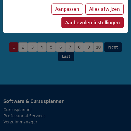
Deze functionaliteit is nu ook beschikbaar in het online
Aanpassen
Alles afwijzen
inschrijfportaal.
Aanbevolen instellingen
Lees meer
1
2
3
4
5
6
7
8
9
10
Next
Last
Software & Cursusplanner
Cursusplanner
Professional Services
Verzuimmanager