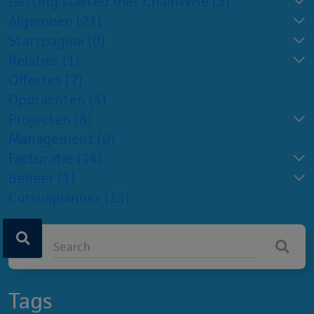
Getting started met ChainWise
(3)
Algemeen
(21)
Startpagina
(0)
Relaties
(1)
Offertes
(7)
Opdrachten
(4)
Projecten
(8)
Management
(0)
Facturatie
(14)
Beheer
(1)
Cursusplanner
(13)
Tags