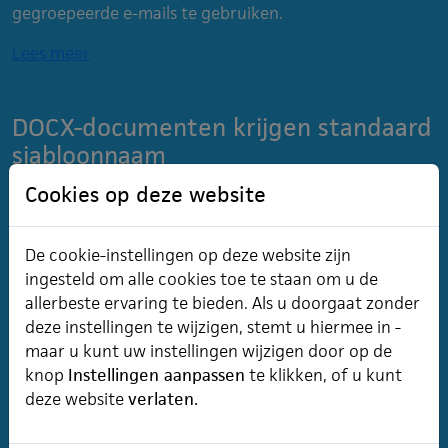
gegroepeerde e-mails te gebruiken.
Lees meer
DOCX-documenten krijgen standaard
sjabloonnaam
Bij het aanmaken van een DOCX-document wordt altijd
Cookies op deze website
de naam van het sjabloon gebruikt, met uitzondering
van certificaten, waarvoor een andere naamgeving
De cookie-instellingen op deze website zijn
ingesteld kan worden.
Lees meer
ingesteld om alle cookies toe te staan om u de
allerbeste ervaring te bieden. Als u doorgaat zonder
deze instellingen te wijzigen, stemt u hiermee in -
Update-meldingen uitgebreid naar
maar u kunt uw instellingen wijzigen door op de
inschrijfportaal
knop
Instellingen aanpassen
te klikken, of u kunt
Vanaf versie 8.5.22.1 was het bij het klant- en
deze website
verlaten.
cursistportaal al mogelijk om een melding op de
inlogpagina te tonen wanneer een update gepland is.