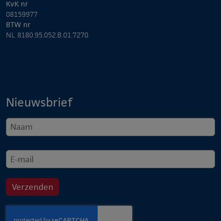
KvK nr
08159977
BTW nr
NL 8180.95.052.B.01.7270
Nieuwsbrief